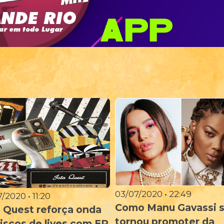
03/07/2020 • 22:49
/2020 • 11:20
Como Manu Gavassi 
 Quest reforça onda
tornou promoter da
iscos de lives com EP