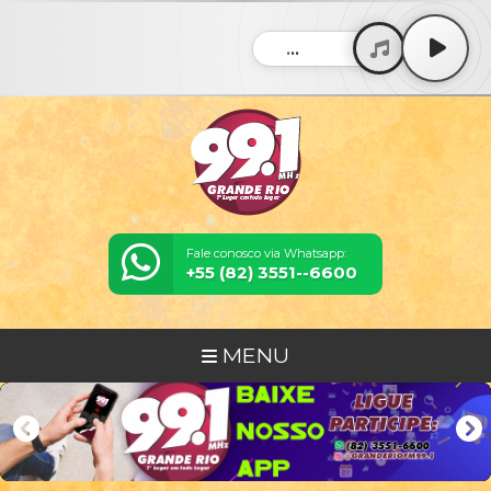
...
Fale conosco via Whatsapp:
+55 (82) 3551--6600
MENU