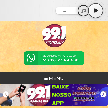
...
Fale conosco via Whatsapp:
+55 (82) 3551--6600
MENU